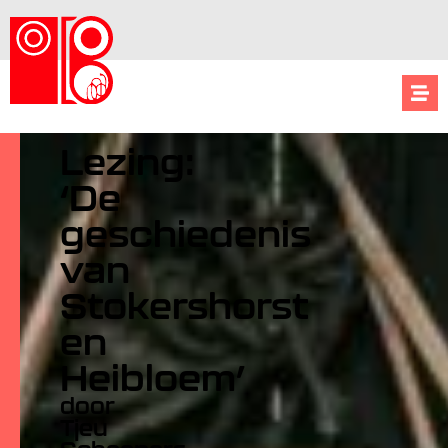
Lezing:
‘De
geschiedenis
van
Stokershorst
en
Heibloem’
door
Tjeu