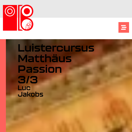
Luistercursus
Matthäus
Passion
3/3
Luc
Jakobs