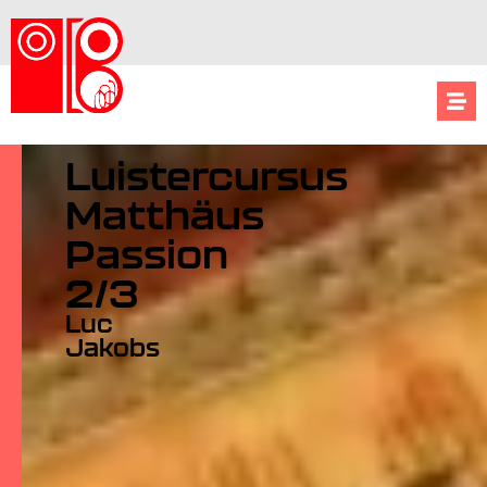
Luistercursus
Matthäus
Passion
2/3
Luc
Jakobs