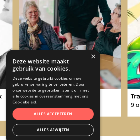
×
Deze website maakt
gebruik van cookies.
Deze website gebruikt cookies om uw
gebruikerservaring te verbeteren. Door
onze website te gebruiken, stemt u in met
x
Inloopcafé Heythuysen
Tr
alle cookies in overeenstemming met ons
Cookiebeleid.
6 augustus 2026
9 a
ALLES ACCEPTEREN
ALLES AFWIJZEN