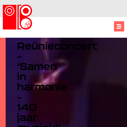
Reünieconcert
–
‘Samen
in
harmonie
–
140
jaar